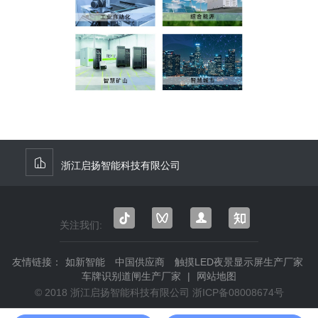
浙江启扬智能科技有限公司
关注我们:
抖音
微信
微信
知乎
视频
公众
友情链接：
如新智能
中国供应商
触摸LED夜景显示屏生产厂家
号
号
车牌识别道闸生产厂家
|
网站地图
© 2018 浙江启扬智能科技有限公司
浙ICP备08008674号