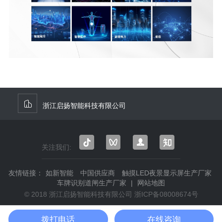
浙江启扬智能科技有限公司
关注我们:
抖音
微信
微信
知乎
视频
公众
友情链接：
如新智能
中国供应商
触摸LED夜景显示屏生产厂家
号
号
车牌识别道闸生产厂家
|
网站地图
© 2018 浙江启扬智能科技有限公司
浙ICP备08008674号
拨打电话
在线咨询