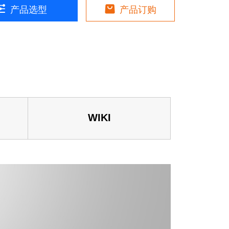
洁车应用解决方案
产品选型
产品订购
别
别测温
NVR
能终端
WIKI
售
体收银终端
直播导播一体机
货机
体机应用
料管理系统