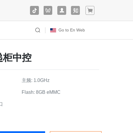
Go to En Web
快递柜中控
制
据采集与控制系统解决方案
主频: 1.0GHz
标机
教器
Flash: 8GB eMMC
口
IAC-IMX8MM-Kit开发板
市
道应用解决方案
通-雷视融合一体机