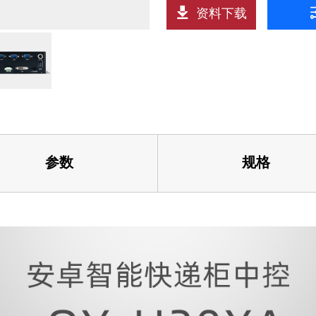
护仪
智能清
资料下载
更多
IMX6UL-Kit开发板
IMX6UL-CM核心板
人脸识
P-IMX6ULL-Kit开发板
88的移动充电机器人应用解
人脸识
P-IMX6ULL-CM核心板
智慧安防
统DMS应用解决方案
监舍智
集控屏
更多
ex-A55
参数
规格
IMX93-KIT开发板
智能零
IMX93-CM核心板
板
双屏一
S电池管理系统
便携式
采仪
智能售
更多
安卓一
88的割草机器人应用解决方
仓储物