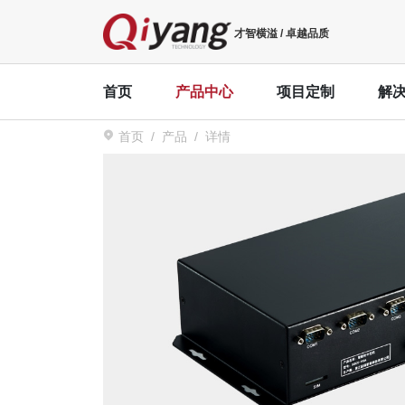
才智横溢 / 卓越品质
首页
产品中心
项目定制
解
首页
产品
详情
NXP
IoT物联
Cort
Rockchip
边缘计算机
MES系统解
IAC-
TI
KNX主机应
IAC-
ATMEL
更多
IAC-
Cirrus Logic
IAC-
智慧医疗
IoT智能终端
ECMO(体
新能源充电桩
全自动生化
Cort
工业平板电脑