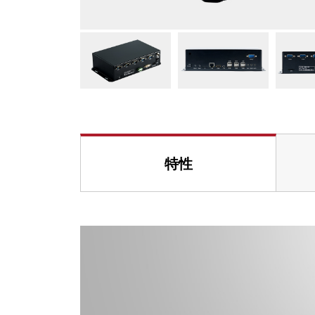
医用心电监
配套模块
更多
IAC-
SMARC
IAC-
汽车电子
STAM
基于RK35
STAM
决方案
驾驶员监控系
互联网车载
Cort
更多
特性
IAC-
能源与环境
IAC-
储能管理平
储能电站BM
环境监测数
更多
智能家居
基于RK35