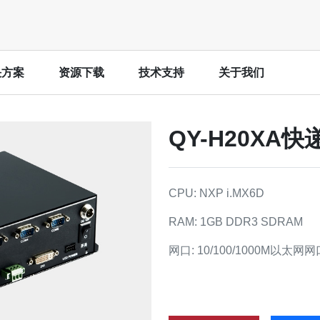
决方案
资源下载
技术支持
关于我们
QY-H20XA
工业控
ex-A53
Cortex-A9
网关
工业数
CPU: NXP i.MX6D
决方案
激光打
IMX8MM-Kit开发板
IAC-IMX6-Kit开发板
用解决方案
工业示
RAM: 1GB DDR3 SDRAM
IMX8MM-CM核心板
IAC-IMX6-CM核心板
更多
IMX8MP-Kit开发板
QY-IMX6S主板
网口: 10/100/1000M以太网网
IMX8MP-CM核心板
STAMP-IMX6-CM核心板
智慧城
外膜肺氧合机）
智慧步
仪
ex-A7
ARM9
智慧交