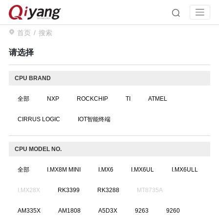
首页
搜索
请选择
CPU BRAND
全部
NXP
ROCKCHIP
TI
ATMEL
CIRRUS LOGIC
IOT智能终端
CPU MODEL NO.
全部
I.MX8M MINI
I.MX6
I.MX6UL
I.MX6ULL
I.MX28X
RK3399
RK3288
MT8735A
AM335X
AM1808
A5D3X
9263
9260