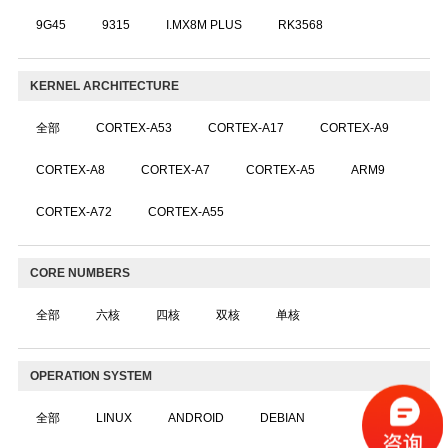
9G45
9315
I.MX8M PLUS
RK3568
KERNEL ARCHITECTURE
全部
CORTEX-A53
CORTEX-A17
CORTEX-A9
CORTEX-A8
CORTEX-A7
CORTEX-A5
ARM9
CORTEX-A72
CORTEX-A55
CORE NUMBERS
全部
六核
四核
双核
单核
OPERATION SYSTEM
全部
LINUX
ANDROID
DEBIAN