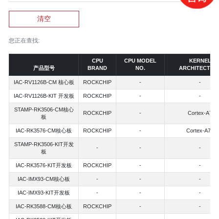
清空
您正在查找:
CPU
CPU MODEL
KERNEL
产品型号
BRAND
NO.
ARCHITECTUR
IAC-RV1126B-CM 核心板
ROCKCHIP
-
-
IAC-RV1126B-KIT 开发板
ROCKCHIP
-
-
STAMP-RK3506-CM核心
ROCKCHIP
-
Cortex-A7
板
IAC-RK3576-CM核心板
ROCKCHIP
-
Cortex-A72
STAMP-RK3506-KIT开发
-
-
-
板
IAC-RK3576-KIT开发板
ROCKCHIP
-
-
IAC-IMX93-CM核心板
-
-
-
IAC-IMX93-KIT开发板
-
-
-
IAC-RK3588-CM核心板
ROCKCHIP
-
-