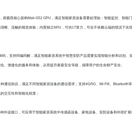
2.0GHz，搭载双核心架构Mali-G52 GPU，满足智能家居设备需要处理如：智能监控
清晰、流畅的视觉体验；内置独立NPU，可供1T算力，可在不依赖云端的情况下实现
等多格式高清解码，支持同编同解，满足智能家居系统中智慧安防产品需要实现智能分析和识
能化、便捷化的服务和体验，从而提升家庭安全等级，保障用户的生命财产安全。
ernet等多种通信协议，满足不同智能家居设备的通信需求；支持4G/5G、Wi-Fi6、Bluet
统的交互性和智能化程度；
PIO等多种外设接口，可应用于智能家居系统中传感器设备、家电设备、安防设备和外部