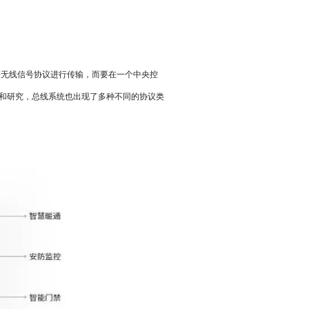
洁车应用解决方案
别
别测温
牙等无线信号协议进行传输，而要在一个中央控
NVR
和研究，总线系统也出现了多种不同的协议类
能终端
售
体收银终端
直播导播一体机
货机
体机应用
料管理系统