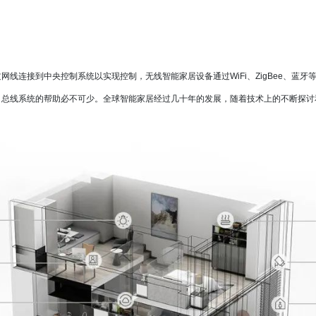
护仪
智能清
更多
IMX6UL-Kit开发板
IMX6UL-CM核心板
人脸识
P-IMX6ULL-Kit开发板
88的移动充电机器人应用解
人脸识
线连接到中央控制系统以实现控制，无线智能家居设备通过WiFi、ZigBee、蓝
P-IMX6ULL-CM核心板
智慧安防
，总线系统的帮助必不可少。全球智能家居经过几十年的发展，随着技术上的不断探讨
统DMS应用解决方案
监舍智
集控屏
更多
ex-A55
IMX93-KIT开发板
智能零
IMX93-CM核心板
板
双屏一
S电池管理系统
便携式
采仪
智能售
更多
安卓一
88的割草机器人应用解决方
仓储物