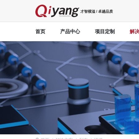
才智横溢 / 卓越品质
首页
产品中心
项目定制
解
NXP
IoT物联
Cort
Rockchip
边缘计算机
MES系统解
IAC-
TI
KNX主机应
IAC-
ATMEL
更多
IAC-
Cirrus Logic
IAC-
智慧医疗
IoT智能终端
ECMO(体
新能源充电桩
全自动生化
Cort
工业平板电脑