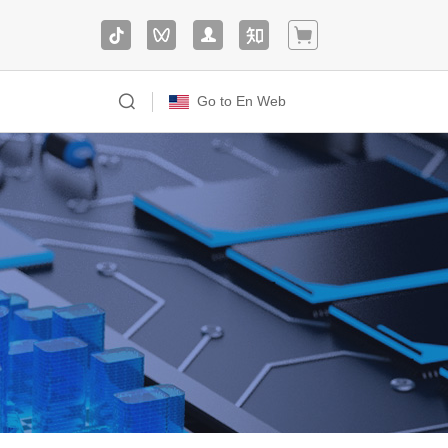
Go to En Web
制
据采集与控制系统解决方案
标机
教器
IAC-IMX8MM-Kit开发板
市
道应用解决方案
通-雷视融合一体机