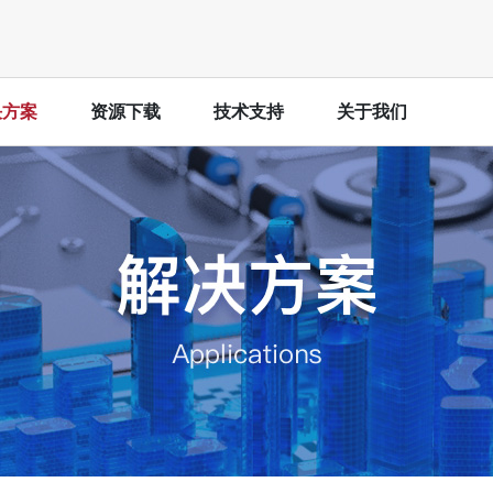
决方案
资源下载
技术支持
关于我们
工业控
ex-A53
Cortex-A9
网关
工业数
决方案
激光打
IMX8MM-Kit开发板
IAC-IMX6-Kit开发板
用解决方案
工业示
IMX8MM-CM核心板
IAC-IMX6-CM核心板
更多
IMX8MP-Kit开发板
QY-IMX6S主板
IMX8MP-CM核心板
STAMP-IMX6-CM核心板
智慧城
外膜肺氧合机）
智慧步
仪
ex-A7
ARM9
智慧交