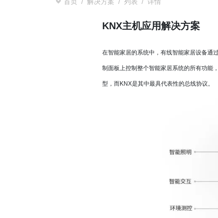
医用心电监
首页
解决方案
列表
详情
配套模块
更多
IAC-
KNX主机应用解决方案
SMARC
IAC-
汽车电子
STAM
基于RK35
在智能家居的系统中，有线智能家居设备通过网
STAM
决方案
制面板上控制整个智能家居系统的所有功能
驾驶员监控系
型，而KNX是其中最具代表性的总线协议。
互联网车载
Cort
更多
IAC-
能源与环境
IAC-
储能管理平
储能电站BM
环境监测数
更多
智能家居
基于RK35