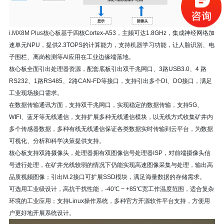
i.MX8M Plus核心板
基于四核Cortex-A53，主频可达1.8GHz，集成神经网络加
速单元NPU，提供2.3TOPS的计算能力，支持机器学习功能，让人脸识别、电
子围栏、离岗检测等AI应用在工业边缘端落地。
核心板全面引出处理器资源，配套底板引出双千兆网口、3路USB3.0、4 路
RS232、1路RS485、2路CAN-FD等接口，支持引出多个DI、DO接口，满足
工业现场接口需求。
在数据传输通讯方面，支持双千兆网口，实现稳定的数据传输，支持5G、
WIFI、蓝牙等无线通信，支持扩展多种无线通信模块，以无线方式收集矿井内
多个传感器数据，多种有线无线通信保证各类数据实时传输到云平台，为数据
可视化、分析和科学决策提供支持。
核心板支持双路摄像头，处理器拥有双图像信号处理器ISP，对前端摄像头信
号进行处理，在矿井光线较弱的情况下仍能实现高速图像采集与处理，输出高
品质视频图像；引出M.2接口可扩展SSD模块，满足海量数据的存储需求。
可选用工业级设计，高抗干扰性能，-40℃ ~ +85℃宽工作温度范围，适合复杂
环境的工业应用；支持Linux操作系统，多种官方开源软件平台支持，方便用
户更好地开展系统设计。