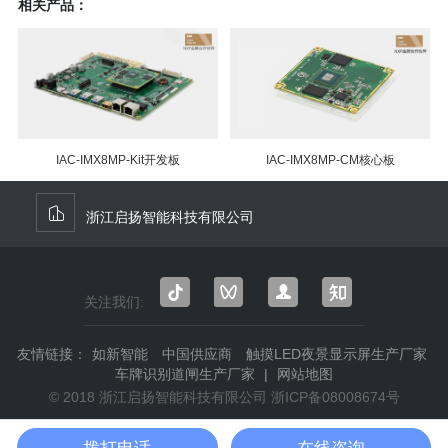
相关产品：
IAC-IMX8MP-Kit开发板
IAC-IMX8MP-CM核心板
浙江启扬智能科技有限公司
关注我们:
抖音
微信
微信
知乎
视频
公众
友情链接：
如新智能
中国供应商
触摸LED夜景显示屏生产厂家
号
号
车牌识别道闸生产厂家
|
网站地图
© 2018 浙江启扬智能科技有限公司
浙ICP备08008674号
拨打电话
在线咨询