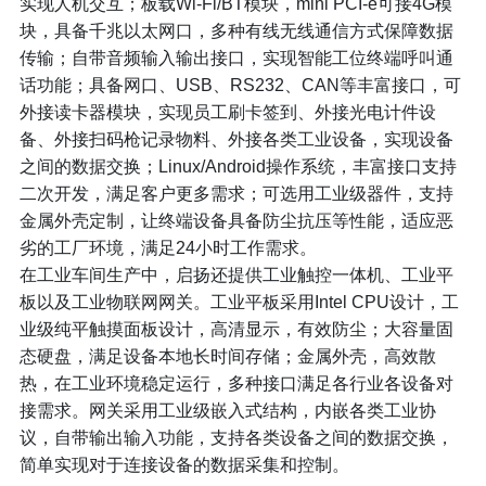
实现人机交互；板载Wi-Fi/BT模块，mini PCI-e可接4G模
块，具备千兆以太网口，多种有线无线通信方式保障数据
传输；自带音频输入输出接口，实现智能工位终端呼叫通
话功能；具备网口、USB、RS232、CAN等丰富接口，可
外接读卡器模块，实现员工刷卡签到、外接光电计件设
备、外接扫码枪记录物料、外接各类工业设备，实现设备
之间的数据交换；Linux/Android操作系统，丰富接口支持
二次开发，满足客户更多需求；可选用工业级器件，支持
金属外壳定制，让终端设备具备防尘抗压等性能，适应恶
劣的工厂环境，满足24小时工作需求。
在工业车间生产中，启扬还提供工业触控一体机、工业平
板以及工业物联网网关。工业平板采用Intel CPU设计，工
业级纯平触摸面板设计，高清显示，有效防尘；大容量固
态硬盘，满足设备本地长时间存储；金属外壳，高效散
热，在工业环境稳定运行，多种接口满足各行业各设备对
接需求。网关采用工业级嵌入式结构，内嵌各类工业协
议，自带输出输入功能，支持各类设备之间的数据交换，
简单实现对于连接设备的数据采集和控制。