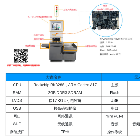
方案名称
无
CPU
Rockchip RK3288，ARM Cortex-A17
主频
RAM
2GB DDR3 SDRAM
Flash
LVDS
接17~21.5寸电容屏
USB
USB
接条码扫描仪
串口
网口
网络通讯
mini PCI-e
Wi-Fi
无线通讯
音频
音频
存储接口
TF卡
操作系统